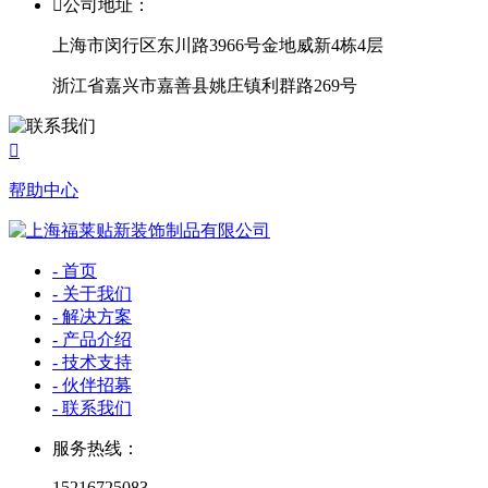

公司地址：
上海市闵行区东川路3966号金地威新4栋4层
浙江省嘉兴市嘉善县姚庄镇利群路269号

帮助中心
- 首页
- 关于我们
- 解决方案
- 产品介绍
- 技术支持
- 伙伴招募
- 联系我们
服务热线：
15216725083