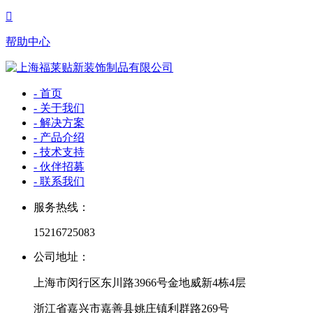

帮助中心
- 首页
- 关于我们
- 解决方案
- 产品介绍
- 技术支持
- 伙伴招募
- 联系我们
服务热线：
15216725083
公司地址：
上海市闵行区东川路3966号金地威新4栋4层
浙江省嘉兴市嘉善县姚庄镇利群路269号